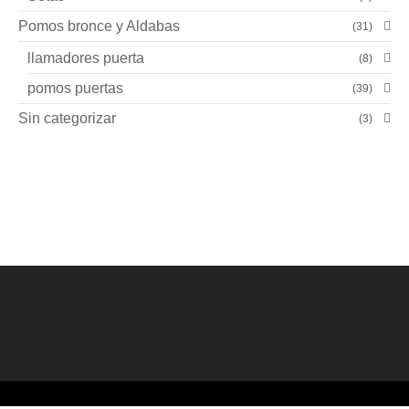
Pomos bronce y Aldabas
(31)
llamadores puerta
(8)
pomos puertas
(39)
Sin categorizar
(3)
©2026 Creado por
Bronzeder
usando
WordPress
. |
webs
amigas