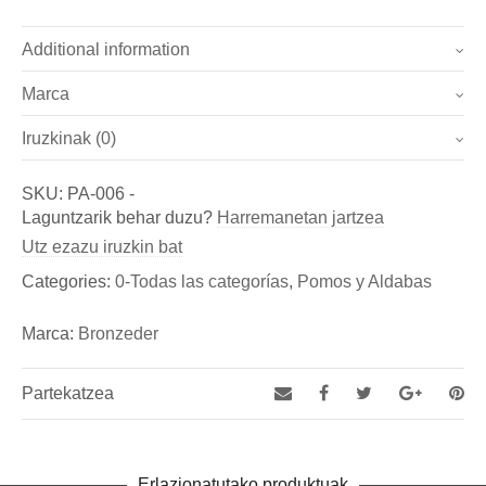
Additional information
Marca
Pesoa
0.8 kg
Iruzkinak (0)
Marca
Dimentsioak
15 × 7 × 9 cm
Oraindik ez da iritzirik jaso.
Bronzeder
SKU:
PA-006
-
Izan zaitez lehena "Pomo Caracol (Ref. PA-006)"-ri
Laguntzarik behar duzu?
Harremanetan jartzea
Fundicion de Figuras de bronce y esculturas, así como
buruzko iritzia ematen
Utz ezazu iruzkin bat
de Aldabas y Pomos de bronce para puertas exteriores
You must be
logged in
to post a review.
Categories:
0-Todas las categorías
,
Pomos y Aldabas
Marca:
Bronzeder
Partekatzea
Erlazionatutako produktuak