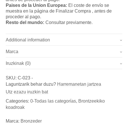
Paises de la Union Europea:
El coste de envío se
muestra en la página de Finalizar Compra , antes de
proceder al pago.
Resto del mundo:
Consultar previamente.
Additional information
Marca
Pesoa
2.85 kg
Iruzkinak (0)
Marca
Dimentsioak
37 × 47 cm
Oraindik ez da iritzirik jaso.
Bronzeder
SKU:
C-023
-
Izan zaitez lehena "Eneko (Ref.: C-023)"-ri buruzko iritzia
Laguntzarik behar duzu?
Harremanetan jartzea
Fundicion de Figuras de bronce y esculturas, así como
ematen
Utz ezazu iruzkin bat
de Aldabas y Pomos de bronce para puertas exteriores
You must be
logged in
to post a review.
Categories:
0-Todas las categorías
,
Brontzeekiko
koadroak
Marca:
Bronzeder