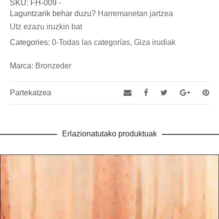
Marca
SKU:
FH-009
-
Dimentsioak
15 × 5 × 19 cm
Laguntzarik behar duzu?
Harremanetan jartzea
Bronzeder
Utz ezazu iruzkin bat
Fundicion de Figuras de bronce y esculturas, así como
Categories:
0-Todas las categorías
,
Giza irudiak
de Aldabas y Pomos de bronce para puertas exteriores
Marca:
Bronzeder
Partekatzea
Erlazionatutako produktuak