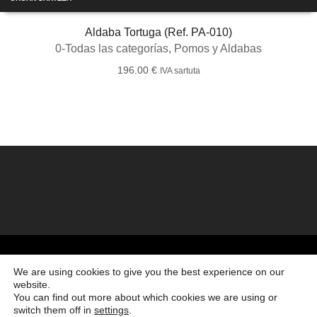
Aldaba Tortuga (Ref. PA-010)
0-Todas las categorías
,
Pomos y Aldabas
196.00
€
IVA sartuta
©2026 Creado por
Bronzeder
usando
WordPress
. |
webs
amigas
We are using cookies to give you the best experience on our
website.
Ir al principio
You can find out more about which cookies we are using or
switch them off in
settings
.