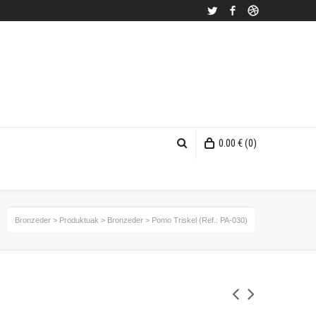
Twitter
Facebook
Dribbble
0.00
€
(0)
Bronzeder
>
Produktuak
>
Bronzeder
>
Pomo Triskel (Ref.: PA-030)