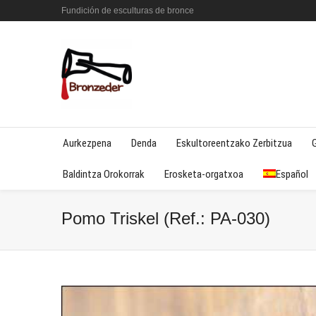
Fundición de esculturas de bronce
Aurkezpena
Denda
Eskultoreentzako Zerbitzua
Baldintza Orokorrak
Erosketa-orgatxoa
Español
Pomo Triskel (Ref.: PA-030)