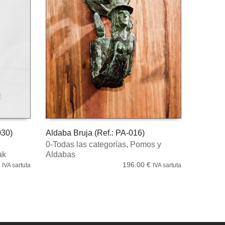
030)
Aldaba Bruja (Ref.: PA-016)
0-Todas las categorías
,
Pomos y
ORGAN SARTZEA
ak
Aldabas
196.00
€
IVA sartuta
IVA sartuta