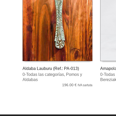
Aldaba Lauburu (Ref.: PA-013)
Amapola 
0-Todas las categorías
,
Pomos y
0-Todas 
ORGAN SARTZEA
INFO G
Aldabas
Berezia
196.00
€
IVA sartuta