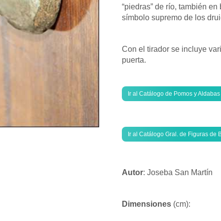
“piedras” de río, también en
símbolo supremo de los drui
Con el tirador se incluye var
puerta.
Ir al Catálogo de Pomos y Aldabas
Ir al Catálogo Gral. de Figuras de
Autor
: Joseba San Martín
Dimensiones
(cm):