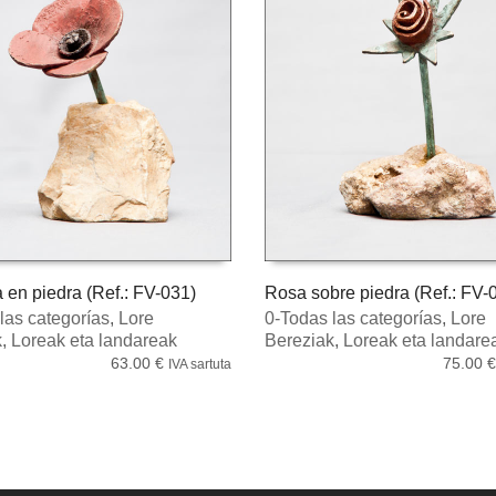
en piedra (Ref.: FV-031)
Rosa sobre piedra (Ref.: FV-
las categorías
,
Lore
0-Todas las categorías
,
Lore
EHIAGO
ORGAN SARTZEA
k
,
Loreak eta landareak
Bereziak
,
Loreak eta landare
63.00
€
75.00
€
IVA sartuta