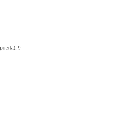
 puerta)
:
9