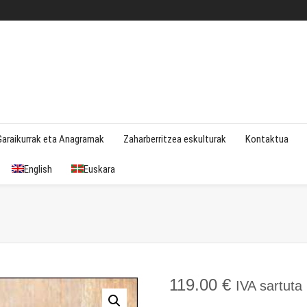
Garaikurrak eta Anagramak
Zaharberritzea eskulturak
Kontaktua
English
Euskara
119.00
€
IVA sartuta