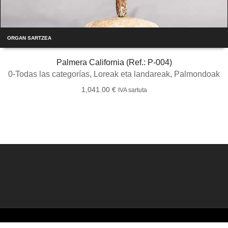
ORGAN SARTZEA
Palmera California (Ref.: P-004)
0-Todas las categorías
,
Loreak eta landareak
,
Palmondoak
1,041.00
€
IVA sartuta
©2026 Creado por
Bronzeder
usando
WordPress
. |
webs
amigas