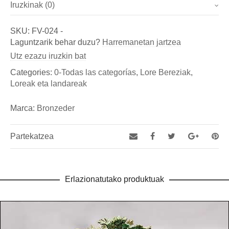
Iruzkinak (0)
Marca
Dimentsioak
22 × 33 × 56 cm
Oraindik ez da iritzirik jaso.
Bronzeder
SKU:
FV-024
-
Izan zaitez lehena "Flor onírica (Ref.: FV-024)"-ri buruzko
Laguntzarik behar duzu?
Harremanetan jartzea
Fundicion de Figuras de bronce y esculturas, así como
iritzia ematen
Utz ezazu iruzkin bat
de Aldabas y Pomos de bronce para puertas exteriores
You must be
logged in
to post a review.
Categories:
0-Todas las categorías
,
Lore Bereziak
,
Loreak eta landareak
Marca:
Bronzeder
Partekatzea
Erlazionatutako produktuak