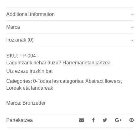
Additional information
Marca
Pesoa
0.8 kg
Iruzkinak (0)
Marca
Dimentsioak
10 × 10 × 33 cm
Oraindik ez da iritzirik jaso.
Bronzeder
SKU:
FP-004
-
Izan zaitez lehena "Flopop 4 (Ref.: FP-004)"-ri buruzko
Laguntzarik behar duzu?
Harremanetan jartzea
Fundicion de Figuras de bronce y esculturas, así como
iritzia ematen
Utz ezazu iruzkin bat
de Aldabas y Pomos de bronce para puertas exteriores
You must be
logged in
to post a review.
Categories:
0-Todas las categorías
,
Abstract flowers
,
Loreak eta landareak
Marca:
Bronzeder
Partekatzea