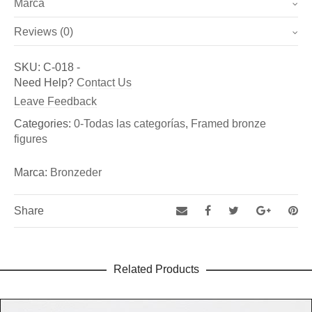
Marca
Weight
2.85 kg
Reviews (0)
Marca
Dimensions
37 × 47 cm
There are no reviews yet.
Bronzeder
SKU:
C-018
-
Be the first to review “Cuadro nº 1”
Need Help?
Contact Us
Fundicion de Figuras de bronce y esculturas, así como
You must be
logged in
to post a review.
Leave Feedback
de Aldabas y Pomos de bronce para puertas exteriores
Categories:
0-Todas las categorías
,
Framed bronze
figures
Marca:
Bronzeder
Share
Related Products