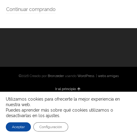
Continuar comprando
©2026 Creado por
Bronzeder
usando
WordPress
. |
webs
amigas
Ir al principio
Utilizamos cookies para ofrecerte la mejor experiencia en
nuestra web.
Puedes aprender más sobre qué cookies utilizamos o
desactivarlas en los ajustes.
Aceptar
Configuración