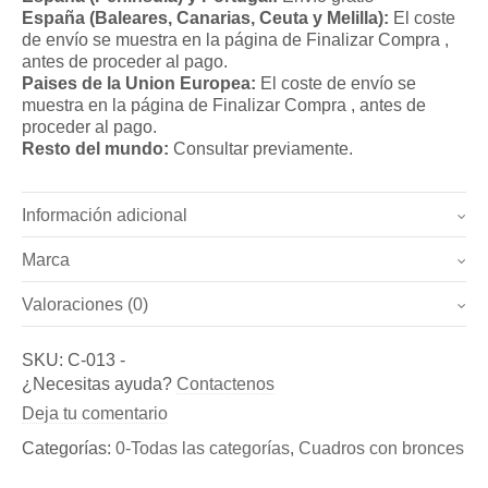
España (Baleares, Canarias, Ceuta y Melilla):
El coste
de envío se muestra en la página de Finalizar Compra ,
antes de proceder al pago.
Paises de la Union Europea:
El coste de envío se
muestra en la página de Finalizar Compra , antes de
proceder al pago.
Resto del mundo:
Consultar previamente.
Información adicional
Marca
Peso
2.4 kg
Valoraciones (0)
Marca
Dimensiones
37 × 47 cm
No hay valoraciones todavía.
Bronzeder
SKU:
C-013
-
Sé el primero en valorar “Cuadro nr. 11 (REf.: C-013)”
¿Necesitas ayuda?
Contactenos
Fundicion de Figuras de bronce y esculturas, así como
Debes
acceder
para publicar una reseña.
Deja tu comentario
de Aldabas y Pomos de bronce para puertas exteriores
Categorías:
0-Todas las categorías
,
Cuadros con bronces