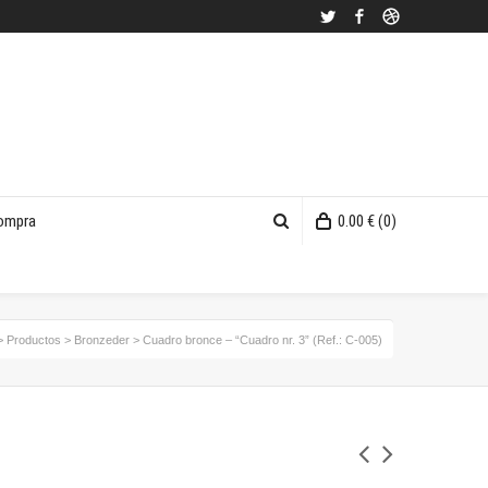
Twitter
Facebook
Dribbble
compra
0.00
€
(0)
>
Productos
>
Bronzeder
>
Cuadro bronce – “Cuadro nr. 3” (Ref.: C-005)