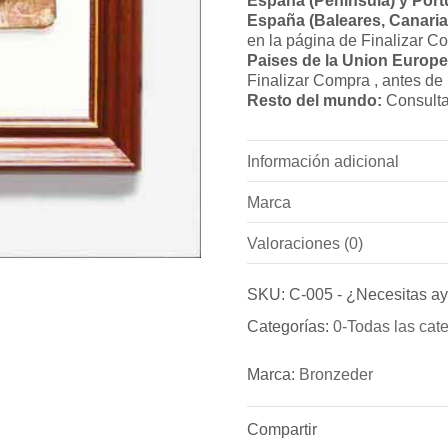
España (Península) y Port
España (Baleares, Canarias
en la página de Finalizar C
Paises de la Union Europe
Finalizar Compra , antes de
Resto del mundo:
Consulta
Información adicional
Marca
Peso
Valoraciones (0)
Marca
Dimensiones
No hay valoraciones todavía
Bronzeder
SKU:
C-005
-
¿Necesitas a
Sé el primero en valorar “Cu
Categorías:
0-Todas las cat
Fundicion de Figuras de br
Debes
acceder
para publica
bronce para puertas exterio
Marca:
Bronzeder
Compartir