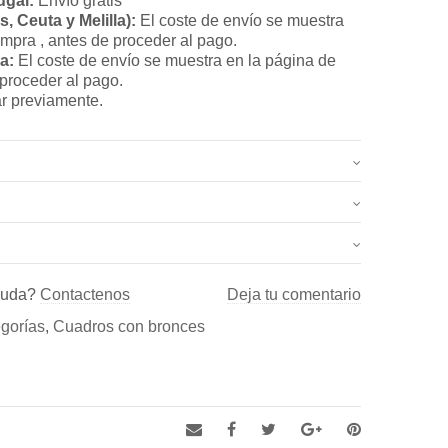
ugal:
Envío gratis
, Ceuta y Melilla):
El coste de envío se muestra
ompra , antes de proceder al pago.
a:
El coste de envío se muestra en la página de
 proceder al pago.
r previamente.
2.5 kg
37 × 47 cm
.
yuda?
Contactenos
Deja tu comentario
adro bronce – “Cuadro nr. 3” (Ref.: C-005)”
egorías
,
Cuadros con bronces
once y esculturas, así como de Aldabas y Pomos de
r una reseña.
res