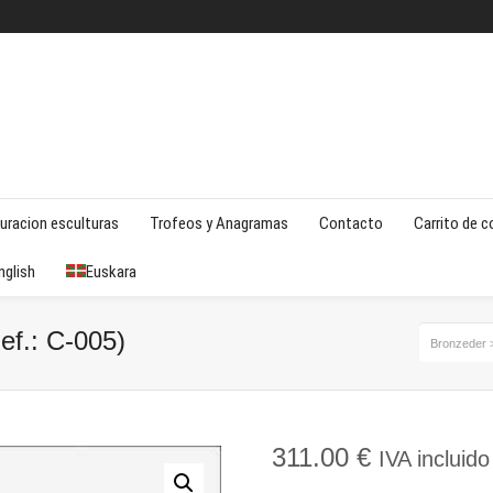
uracion esculturas
Trofeos y Anagramas
Contacto
Carrito de 
nglish
Euskara
ef.: C-005)
Bronzeder
311.00
€
IVA incluido