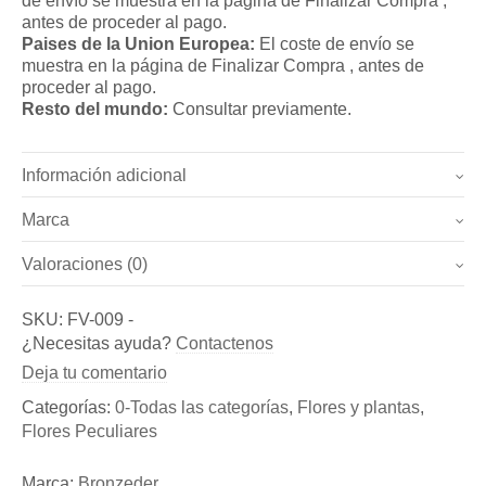
de envío se muestra en la página de Finalizar Compra ,
antes de proceder al pago.
Paises de la Union Europea:
El coste de envío se
muestra en la página de Finalizar Compra , antes de
proceder al pago.
Resto del mundo:
Consultar previamente.
Información adicional
Marca
Peso
9 kg
Valoraciones (0)
Marca
Dimensiones
27 × 22 × 51 cm
No hay valoraciones todavía.
Bronzeder
SKU:
FV-009
-
Sé el primero en valorar “Escultura de flor para
¿Necesitas ayuda?
Contactenos
Fundicion de Figuras de bronce y esculturas, así como
decoracion – “Flor Prusia” (Ref.: FV-009)”
Deja tu comentario
de Aldabas y Pomos de bronce para puertas exteriores
Debes
acceder
para publicar una reseña.
Categorías:
0-Todas las categorías
,
Flores y plantas
,
Flores Peculiares
Marca:
Bronzeder