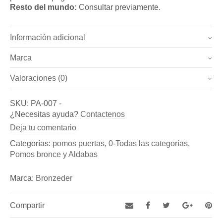
Resto del mundo:
Consultar previamente.
Información adicional
Marca
Peso
0.7 kg
Valoraciones (0)
Marca
Dimensiones
127.59 cm
No hay valoraciones todavía.
Bronzeder
SKU:
PA-007
-
Sé el primero en valorar “Pomo puerta entrada – “Pomo
¿Necesitas ayuda?
Contactenos
Fundicion de Figuras de bronce y esculturas, así como
Globo” (Ref. PA-007)”
Deja tu comentario
de Aldabas y Pomos de bronce para puertas exteriores
Debes
acceder
para publicar una reseña.
Categorías:
pomos puertas
,
0-Todas las categorías
,
Pomos bronce y Aldabas
Marca:
Bronzeder
Compartir