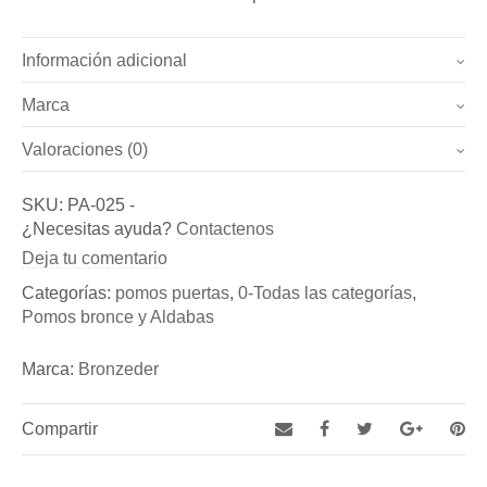
Información adicional
Marca
Peso
0.7 kg
Valoraciones (0)
Marca
Dimensiones
9.5 × 9.5 × 5.5 cm
No hay valoraciones todavía.
Bronzeder
SKU:
PA-025
-
Sé el primero en valorar “Pomos puertas – “Pomo Pop”
¿Necesitas ayuda?
Contactenos
Fundicion de Figuras de bronce y esculturas, así como
(Ref. PA-025)”
Deja tu comentario
de Aldabas y Pomos de bronce para puertas exteriores
Debes
acceder
para publicar una reseña.
Categorías:
pomos puertas
,
0-Todas las categorías
,
Pomos bronce y Aldabas
Marca:
Bronzeder
Compartir