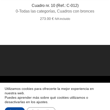
Cuadro nr. 10 (Ref.: C-012)
0-Todas las categorías
,
Cuadros con bronces
273.00
€
IVA incluido
©2026 Creado por
Bronzeder
usando
WordPress
. |
webs
amigas
Utilizamos cookies para ofrecerte la mejor experiencia en
nuestra web.
Ir al principio
Puedes aprender más sobre qué cookies utilizamos o
desactivarlas en los ajustes.