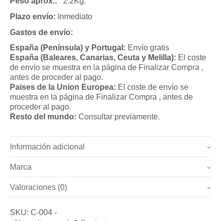
Peso aprox.:
2.2Kg.
Plazo envío:
Inmediato
Gastos de envío:
España (Península) y Portugal:
Envío gratis
España (Baleares, Canarias, Ceuta y Melilla):
El coste
de envío se muestra en la página de Finalizar Compra ,
antes de proceder al pago.
Paises de la Union Europea:
El coste de envío se
muestra en la página de Finalizar Compra , antes de
proceder al pago.
Resto del mundo:
Consultar previamente.
Información adicional
Marca
Peso
2.1 kg
Valoraciones (0)
Marca
Dimensiones
37 × 47 cm
No hay valoraciones todavía.
Bronzeder
SKU:
C-004
-