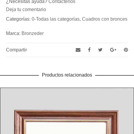
Sé el primero en valorar “Cuadro nr. 2 (Ref.: C-004)”
¿Necesitas ayuda?
Contactenos
Fundicion de Figuras de bronce y esculturas, así como
Debes
acceder
para publicar una reseña.
Deja tu comentario
de Aldabas y Pomos de bronce para puertas exteriores
Categorías:
0-Todas las categorías
,
Cuadros con bronces
Marca:
Bronzeder
Compartir
Productos relacionados