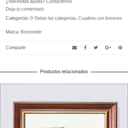
Sé el primero en valorar “Cuadro nr, 12 (Ref.: C-014)”
¿Necesitas ayuda?
Contactenos
Fundicion de Figuras de bronce y esculturas, así como
Debes
acceder
para publicar una reseña.
Deja tu comentario
de Aldabas y Pomos de bronce para puertas exteriores
Categorías:
0-Todas las categorías
,
Cuadros con bronces
Marca:
Bronzeder
Compartir
Productos relacionados