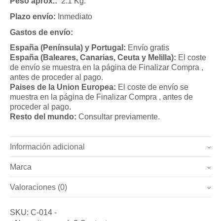
Peso aprox.:
2.1 Kg.
Plazo envío:
Inmediato
Gastos de envío:
España (Península) y Portugal:
Envío gratis
España (Baleares, Canarias, Ceuta y Melilla):
El coste
de envío se muestra en la página de Finalizar Compra ,
antes de proceder al pago.
Paises de la Union Europea:
El coste de envío se
muestra en la página de Finalizar Compra , antes de
proceder al pago.
Resto del mundo:
Consultar previamente.
Información adicional
Marca
Peso
2.1 kg
Valoraciones (0)
Marca
Dimensiones
37 × 47 cm
No hay valoraciones todavía.
Bronzeder
SKU:
C-014
-