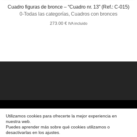
Cuadro figuras de bronce – “Cuadro nr. 13” (Ref.: C-015)
0-Todas las categorías
,
Cuadros con bronces
273.00
€
IVA incluido
©2026 Creado por
Bronzeder
usando
WordPress
. |
webs
amigas
Utilizamos cookies para ofrecerte la mejor experiencia en
nuestra web.
Ir al principio
Puedes aprender más sobre qué cookies utilizamos o
desactivarlas en los ajustes.