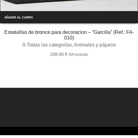
AÑADIR AL CARRO
Estatuillas de bronce para decoracion – “Garcilla” (Ref.: FA-
010)
0-Todas las categorías
,
Animales y pájaros
208.00
€
IVA incluido
©2026 Creado por
Bronzeder
usando
WordPress
. |
webs
amigas