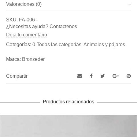
Valoraciones (0)
Marca
Dimensiones
40 × 29 × 31 cm
No hay valoraciones todavía.
Bronzeder
SKU:
FA-006
-
Sé el primero en valorar “Figuras decorativas de bronce –
¿Necesitas ayuda?
Contactenos
Fundicion de Figuras de bronce y esculturas, así como
“Serpiente alada II” (Ref.: FA-006)”
Deja tu comentario
de Aldabas y Pomos de bronce para puertas exteriores
Debes
acceder
para publicar una reseña.
Categorías:
0-Todas las categorías
,
Animales y pájaros
Marca:
Bronzeder
Compartir
Productos relacionados