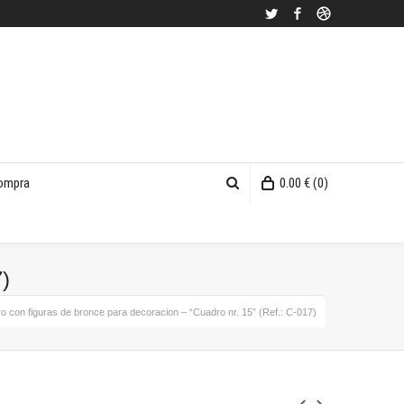
Twitter
Facebook
Dribbble
compra
0.00
€
(0)
7)
o con figuras de bronce para decoracion – “Cuadro nr. 15” (Ref.: C-017)