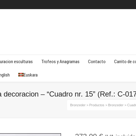
uracion esculturas
Trofeos y Anagramas
Contacto
Carrito de 
nglish
Euskara
 decoracion – “Cuadro nr. 15” (Ref.: C-01
Bronzeder
>
Productos
>
Bronzeder
>
Cuadr