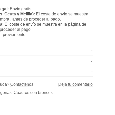
ugal:
Envío gratis
, Ceuta y Melilla):
El coste de envío se muestra
ompra , antes de proceder al pago.
a:
El coste de envío se muestra en la página de
 proceder al pago.
r previamente.
2.7 kg
37 × 47 cm
.
yuda?
Contactenos
Deja tu comentario
uadro con figuras de bronce para decoracion –
egorías
,
Cuadros con bronces
once y esculturas, así como de Aldabas y Pomos de
”
res
r una reseña.