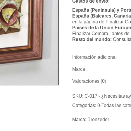
Gastos de envío:
España (Península) y Port
España (Baleares, Canarias
en la página de Finalizar C
Paises de la Union Europe
Finalizar Compra , antes de
Resto del mundo:
Consulta
Información adicional
Marca
Peso
Valoraciones (0)
Marca
Dimensiones
No hay valoraciones todavía
Bronzeder
SKU:
C-017
-
¿Necesitas a
Sé el primero en valorar “C
Categorías:
0-Todas las cat
Fundicion de Figuras de br
“Cuadro nr. 15” (Ref.: C-017)
bronce para puertas exterio
Debes
acceder
para publica
Marca:
Bronzeder